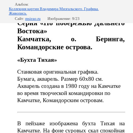
Альбом:
Коллекция картин Владимира Мизгальского. Графика.
Живопись.
Сайт:
msieao.ru
Изображение: 9/23
Серия «По побережью Дальнего
Востока»
Камчатка, о. Беринга,
Командорские острова.
«Бухта Тихая»
Станковая оригинальная графика.
Бумага, акварель. Размер 60х80 см.
Акварель создана в 1980 году на Камчатке
во время творческой командировки по
Камчатке, Командорским островам.
В пейзаже изображена бухта Тихая на
Камчатке. На фоне суровых скал спокойная